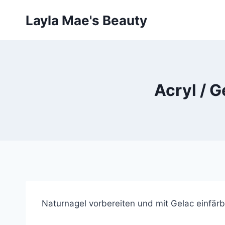
Skip
Layla Mae's Beauty
to
content
Acryl / G
Naturnagel vorbereiten und mit Gelac einfär